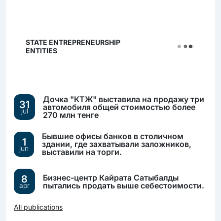
STATE ENTREPRENEURSHIP
ENTITIES
Дочка "КТЖ" выставила на продажу три
31
автомобиля общей стоимостью более
jul
270 млн тенге
Бывшие офисы банков в столичном
1
здании, где захватывали заложников,
jun
выставили на торги.
Бизнес-центр Кайрата Сатыбалды
8
пытались продать выше себестоимости.
apr
All publications